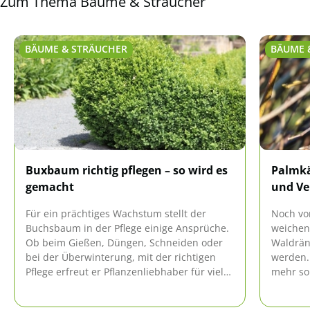
Zum Thema Bäume & Sträucher
BÄUME & STRÄUCHER
BÄUME 
Buxbaum richtig pflegen – so wird es
Palmkä
gemacht
und V
Für ein prächtiges Wachstum stellt der
Noch vo
Buchsbaum in der Pflege einige Ansprüche.
weichen
Ob beim Gießen, Düngen, Schneiden oder
Waldrän
bei der Überwinterung, mit der richtigen
werden.
Pflege erfreut er Pflanzenliebhaber für viele
mehr so 
Jahre. Die professionelle Pflege-Anleitung
stehen 
zeigt, wie es klappt.
Daher so