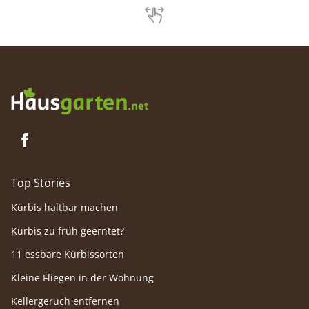
Palmkät
kultivie
sind hie
Top Stories
Kürbis haltbar machen
Kürbis zu früh geerntet?
11 essbare Kürbissorten
Kleine Fliegen in der Wohnung
Kellergeruch entfernen