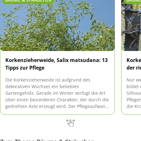
Korkenzieherweide, Salix matsudana: 13
Korke
Tipps zur Pflege
der r
Die Korkenzieherweide ist aufgrund des
Nur we
dekorativen Wuchses ein beliebtes
bildet
Gartengehölz. Gerade im Winter verfügt die Art
Silhou
über einen besonderen Charakter, der durch die
Pflege
gedrehten Äste erzeugt wird. Der Pflegeaufwand
die Kr
für den Zierbaum hält sich in Grenzen.