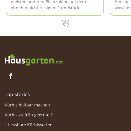
meisten anderen Pflanzpläne auf dem
Haushal
ohnehin nicht riesigen Grundstück
waschen
nachteilig beeinflusst.
Top Stories
Kürbis haltbar machen
Kürbis zu früh geerntet?
11 essbare Kürbissorten