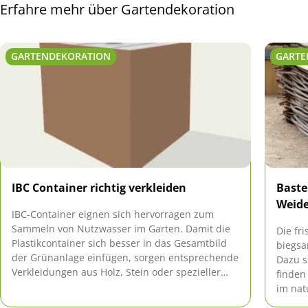
Erfahre mehr über Gartendekoration
GARTENDEKORATION
GARTE
IBC Container richtig verkleiden
Baste
Weide
IBC-Container eignen sich hervorragen zum
Sammeln von Nutzwasser im Garten. Damit die
Die fr
Plastikcontainer sich besser in das Gesamtbild
biegsa
der Grünanlage einfügen, sorgen entsprechende
Dazu s
Verkleidungen aus Holz, Stein oder spezieller
finden
Folie dafür, den IBC-Container deutlich
im nat
ansehnlicher zu machen.
Bastel