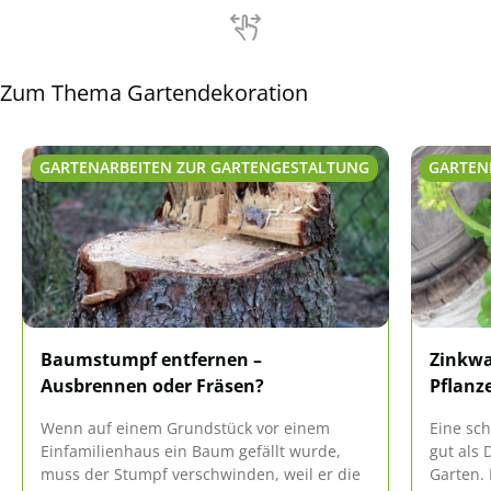
Einwei
Zum Thema Gartendekoration
GARTENARBEITEN ZUR GARTENGESTALTUNG
GARTEN
Baumstumpf entfernen –
Zinkwa
Ausbrennen oder Fräsen?
Pflanz
Wenn auf einem Grundstück vor einem
Eine sc
Einfamilienhaus ein Baum gefällt wurde,
gut als 
muss der Stumpf verschwinden, weil er die
Garten.