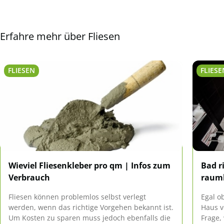
Erfahre mehr über Fliesen
FLIESEN
FLIESE
Wieviel Fliesenkleber pro qm | Infos zum
Bad r
Verbrauch
raum
Fliesen können problemlos selbst verlegt
Egal o
werden, wenn das richtige Vorgehen bekannt ist.
Haus vö
Um Kosten zu sparen muss jedoch ebenfalls die
Frage,