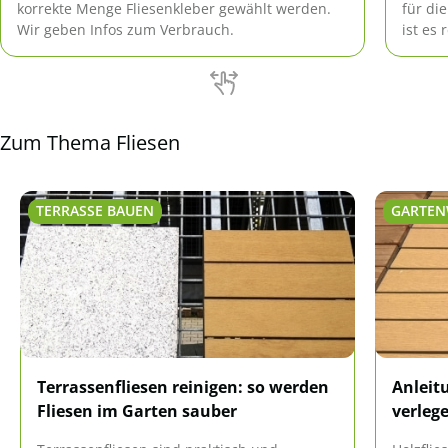
korrekte Menge Fliesenkleber gewählt werden.
für di
Wir geben Infos zum Verbrauch.
ist es
Aufsch
Zum Thema Fliesen
TERRASSE BAUEN
GARTEN
Terrassenfliesen reinigen: so werden
Anleit
Fliesen im Garten sauber
verleg