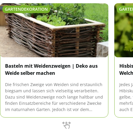
GARTENDEKORATION
GARTE
Basteln mit Weidenzweigen | Deko aus
Hisbi
Weide selber machen
Welch
Die frischen Zweige von Weiden sind erstaunlich
Jedes 
biegsam und lassen sich vielseitig verarbeiten.
Hibisk
Dazu sind Weidenzweige noch lange haltbar und
gelbe,
finden Einsatzbereiche für verschiedene Zwecke
mehrfa
im naturnahen Garten. Jedoch ist vor dem
auch E
Basteln mit bereits trockenen Weidenruten das
Sie sc
Einweichen erforderlich.
sind?