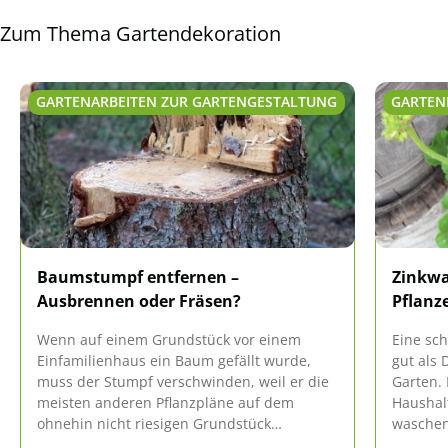
Zum Thema Gartendekoration
GARTENARBEITEN ZUR GARTENGESTALTUNG
GARTEN
Baumstumpf entfernen –
Zinkwa
Ausbrennen oder Fräsen?
Pflanz
Wenn auf einem Grundstück vor einem
Eine sc
Einfamilienhaus ein Baum gefällt wurde,
gut als 
muss der Stumpf verschwinden, weil er die
Garten.
meisten anderen Pflanzpläne auf dem
Haushal
ohnehin nicht riesigen Grundstück
waschen
nachteilig beeinflusst.