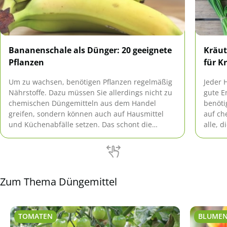
Bananenschale als Dünger: 20 geeignete
Kräut
Pflanzen
für K
Um zu wachsen, benötigen Pflanzen regelmäßig
Jeder 
Nährstoffe. Dazu müssen Sie allerdings nicht zu
gute E
chemischen Düngemitteln aus dem Handel
benöti
greifen, sondern können auch auf Hausmittel
auf ch
und Küchenabfälle setzen. Das schont die
alle, 
Umwelt und spart gleichzeitig Geld. Diese 20
kosten
Pflanzen mögen die Bananenschale als Dünger.
9 Reze
Kräute
Zum Thema Düngemittel
TOMATEN
BLUMEN