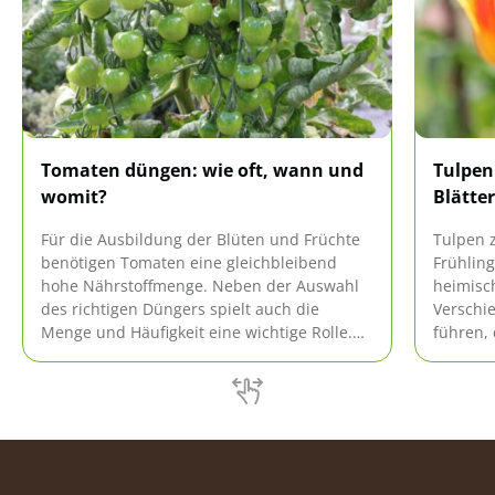
Tomaten düngen: wie oft, wann und
Tulpen
womit?
Blätte
Für die Ausbildung der Blüten und Früchte
Tulpen 
benötigen Tomaten eine gleichbleibend
Frühling
hohe Nährstoffmenge. Neben der Auswahl
heimisch
des richtigen Düngers spielt auch die
Verschi
Menge und Häufigkeit eine wichtige Rolle.
führen, 
Alle wesentlichen Informationen für eine
Blätter 
optimale Dosierung hierzu finden Sie hier.
diesem F