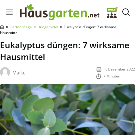
Hausgarten.net
»
»
»
Gartenpflege
Düngemittel
Eukalyptus düngen: 7 wirksame
Hausmittel
Eukalyptus düngen: 7 wirksame
Hausmittel
1. Dezember 2022
Maike
7 Minuten