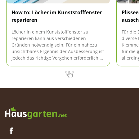
How to: Löcher im Kunststofffenster
Plisse
reparieren
aussch
Löcher in einem Kunststofffenster zu
Für die 
reparieren kann aus verschiedenen
diverse
Gründen notwendig sein. Für ein nahezu
Klemmen
unsichtbares Ergebnis der Ausbesserung ist
für die 
jedoch das richtige Vorgehen erforderlich.
allerdin
Die passende Anleitung gibt es hier.
Fenster
Überras