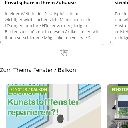
Privatsphäre in Ihrem Zuhause
strei
In einer Welt, in der Privatsphäre immer
Fenste
wichtiger wird, suchen viele Menschen nach
und wi
Lösungen, um ihre Häuser vor neugierigen
Anstre
Blicken zu schützen. In diesem Artikel stellen wir
entste
Ihnen verschiedene Möglichkeiten vor, wie Sie
richti
Ihre Privatsphäre effektiv verbessern können.
funktio
Dabei konzentrieren wir uns auf eine Vielzahl
von Methoden, die Ihnen nicht nur Sicherheit,
sondern auch Ästhetik […]
Zum Thema Fenster / Balkon
FENSTER / BALKON
FENSTER