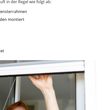
ft in der Regel wie folgt ab:
 Fensterrahmen
den montiert
tet