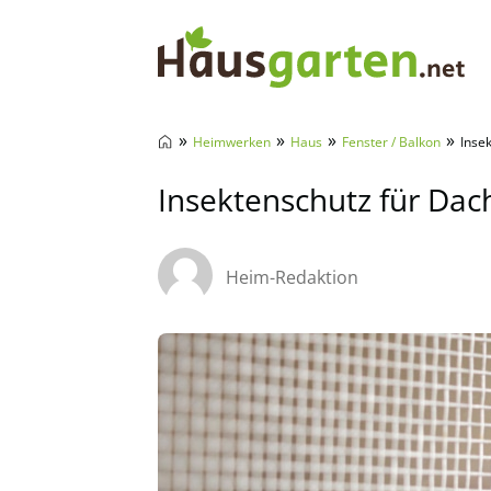
Hausgarten.net
»
»
»
»
Heimwerken
Haus
Fenster / Balkon
Inse
Insektenschutz für Dac
Heim-Redaktion