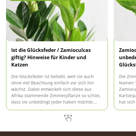
Ist die Glücksfeder / Zamioculcas
Zamiocu
giftig? Hinweise für Kinder und
unbede
Katzen
Glücks
Die Glücksfeder ist beliebt, weil sie auch
Die Zim
ohne viel Beachtung einfach vor sich hin
Namen "
wächst. Dabei entwickelt sich diese aus
Zamiocul
Afrika stammende Zimmerpflanze so schön,
Kartonp
dass sie unbedingt jeder haben möchte.
hat sich
Aber eins ist zu beachten: Sie ist leicht
Wohnzim
giftig.
aus Osta
und wid
Besitzer
Allerdin