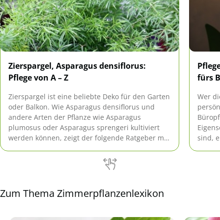
Zierspargel, Asparagus densiflorus:
Pfleg
Pflege von A – Z
fürs 
Zierspargel ist eine beliebte Deko für den Garten
Wer di
oder Balkon. Wie Asparagus densiflorus und
persön
andere Arten der Pflanze wie Asparagus
Büropf
plumosus oder Asparagus sprengeri kultiviert
Eigens
werden können, zeigt der folgende Ratgeber mit
sind, e
Tipps zur Pflege von A bis Z.
Zum Thema Zimmerpflanzenlexikon