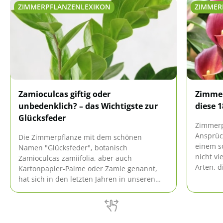
ZIMMERPFLANZENLEXIKON
ZIMMER
Zamioculcas giftig oder
Zimmer
unbedenklich? – das Wichtigste zur
diese 
Glücksfeder
Zimmerp
Ansprüc
Die Zimmerpflanze mit dem schönen
einem s
Namen "Glücksfeder", botanisch
nicht vi
Zamioculcas zamiifolia, aber auch
Arten, d
Kartonpapier-Palme oder Zamie genannt,
vor pral
hat sich in den letzten Jahren in unseren
durchau
Wohnzimmern immer mehr etabliert. Die
aus Ostafrika stammende Pflanze ist robust
und widerstandsfähig. Sie nimmt ihrem
Besitzer kleine Pflegefehler nicht übel.