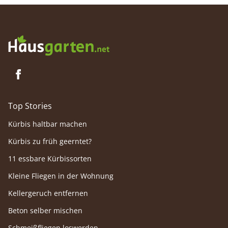
Allerdings ist dieses zu den Sukkulenten
zählende Gewächs leicht giftig.
Top Stories
Kürbis haltbar machen
Kürbis zu früh geerntet?
11 essbare Kürbissorten
Kleine Fliegen in der Wohnung
Kellergeruch entfernen
Beton selber mischen
Schmeißfliegen loswerden