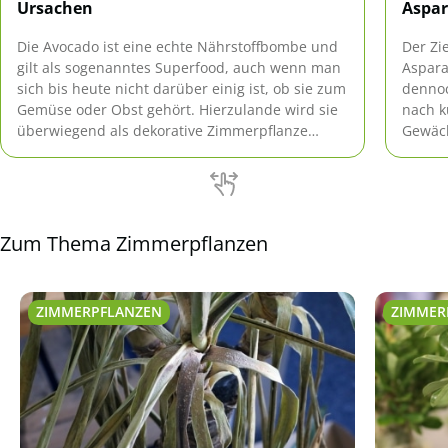
Ursachen
Aspar
Die Avocado ist eine echte Nährstoffbombe und
Der Zi
gilt als sogenanntes Superfood, auch wenn man
Asparag
sich bis heute nicht darüber einig ist, ob sie zum
dennoc
Gemüse oder Obst gehört. Hierzulande wird sie
nach k
überwiegend als dekorative Zimmerpflanze
Gewäch
kultiviert.
aber r
die Pf
Zum Thema Zimmerpflanzen
ZIMMERPFLANZEN
ZIMMER