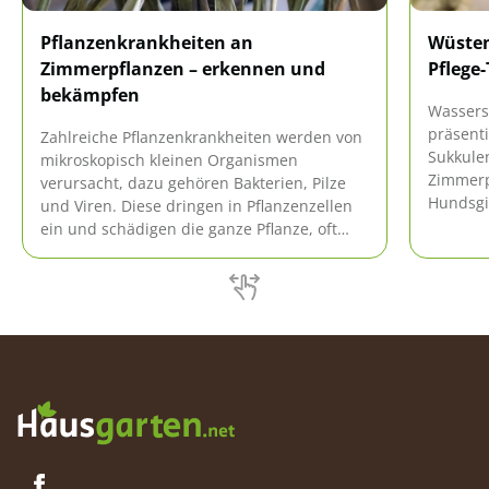
Pflanzenkrankheiten an
Wüsten
Zimmerpflanzen – erkennen und
Pflege
bekämpfen
Wassers
präsenti
Zahlreiche Pflanzenkrankheiten werden von
Sukkulen
mikroskopisch kleinen Organismen
Zimmerp
verursacht, dazu gehören Bakterien, Pilze
Hundsgif
und Viren. Diese dringen in Pflanzenzellen
Adenium
ein und schädigen die ganze Pflanze, oft
beachten
sogar mit tödlichem Ende. Darüber hinaus
der ger
können auch tierische Schädlinge
interess
Zimmerpflanzen extrem schwächen. Wichtig
sind frühe Erkennung und sofortige
Hilfemaßnahmen, um befallene Pflanzen
noch zu retten.