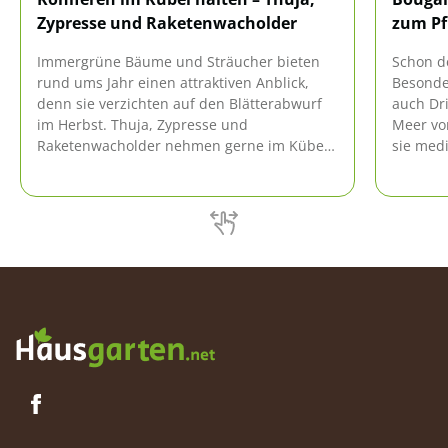
Zypresse und Raketenwacholder
zum Pf
Immergrüne Bäume und Sträucher bieten
Schon d
rund ums Jahr einen attraktiven Anblick,
Besonde
denn sie verzichten auf den Blätterabwurf
auch Dr
im Herbst. Thuja, Zypresse und
Meer von
Raketenwacholder nehmen gerne im Kübel
sie med
Platz, vorausgesetzt, ihre Bedürfnisse
Gärten. 
werden berücksichtigt und sie erhalten die
entfalte
richtige Pflege.