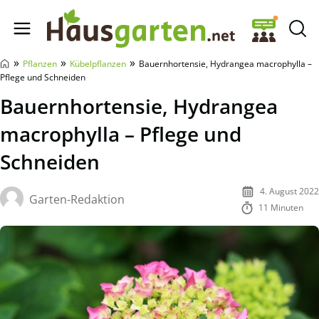
Hausgarten.net
»
»
»
Pflanzen
Kübelpflanzen
Bauernhortensie, Hydrangea macrophylla –
Pflege und Schneiden
Bauernhortensie, Hydrangea
macrophylla – Pflege und
Schneiden
4. August 2022
Garten-Redaktion
11 Minuten