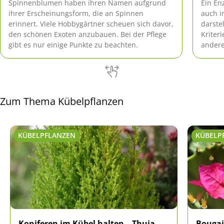
Spinnenblumen haben ihren Namen aufgrund
Ein En
ihrer Erscheinungsform, die an Spinnen
auch i
erinnert. Viele Hobbygärtner scheuen sich davor,
darste
den schönen Exoten anzubauen. Bei der Pflege
Kriter
gibt es nur einige Punkte zu beachten.
andere
Blüten
Zum Thema Kübelpflanzen
KÜBELPFLANZEN
KÜBELP
Koniferen im Kübel halten – Thuja,
Bougai