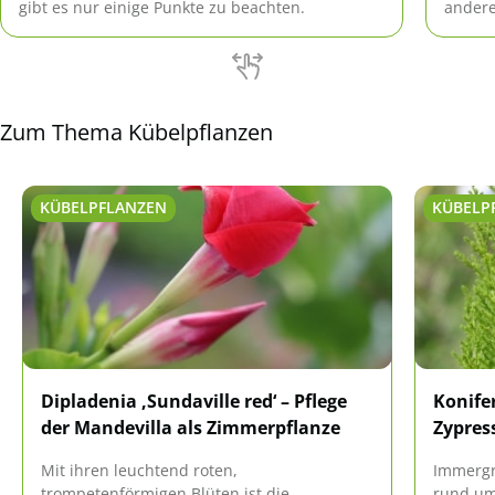
gibt es nur einige Punkte zu beachten.
andere
Blüten
Zum Thema Kübelpflanzen
KÜBELPFLANZEN
KÜBELP
Dipladenia ‚Sundaville red‘ – Pflege
Konife
der Mandevilla als Zimmerpflanze
Zypres
Mit ihren leuchtend roten,
Immergr
trompetenförmigen Blüten ist die
rund ums