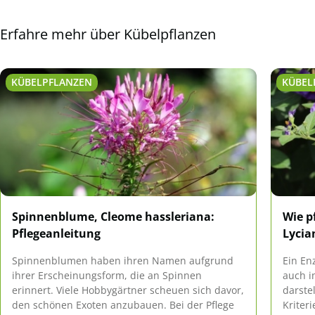
Erfahre mehr über Kübelpflanzen
KÜBELPFLANZEN
KÜBEL
Spinnenblume, Cleome hassleriana:
Wie p
Pflegeanleitung
Lycia
Spinnenblumen haben ihren Namen aufgrund
Ein En
ihrer Erscheinungsform, die an Spinnen
auch i
erinnert. Viele Hobbygärtner scheuen sich davor,
darste
den schönen Exoten anzubauen. Bei der Pflege
Kriter