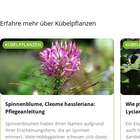
Erfahre mehr über Kübelpflanzen
KÜBELPFLANZEN
KÜBEL
Spinnenblume, Cleome hassleriana:
Wie p
Pflegeanleitung
Lycia
Spinnenblumen haben ihren Namen aufgrund
Ein En
ihrer Erscheinungsform, die an Spinnen
auch i
erinnert. Viele Hobbygärtner scheuen sich davor,
darste