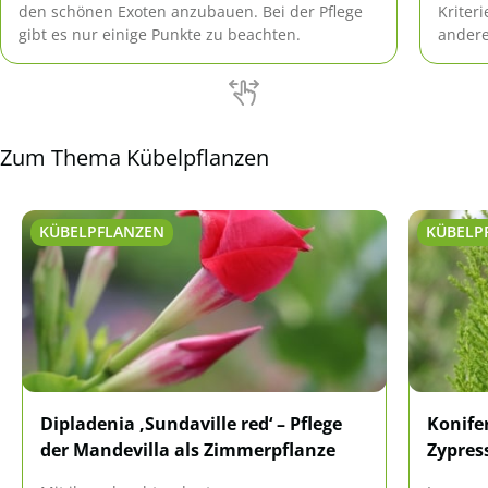
den schönen Exoten anzubauen. Bei der Pflege
Kriter
gibt es nur einige Punkte zu beachten.
andere
Blüten
Zum Thema Kübelpflanzen
KÜBELPFLANZEN
KÜBELP
Dipladenia ‚Sundaville red‘ – Pflege
Konife
der Mandevilla als Zimmerpflanze
Zypres