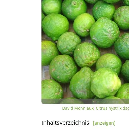
David Monniaux
,
Citrus hystrix d
Inhaltsverzeichnis
[anzeigen]