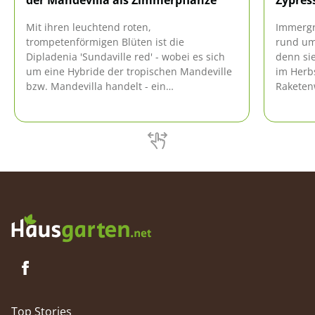
der Mandevilla als Zimmerpflanze
Zypres
Mit ihren leuchtend roten,
Immergr
trompetenförmigen Blüten ist die
rund ums
Dipladenia 'Sundaville red' - wobei es sich
denn sie
um eine Hybride der tropischen Mandeville
im Herbs
bzw. Mandevilla handelt - ein
Raketen
wunderschöner Hingucker auf dem Balkon
Platz, v
oder der Terrasse. Allerdings lässt sich die
werden b
Kletterpflanze auch leicht im Wohnzimmer
richtige 
pflegen.
Top Stories