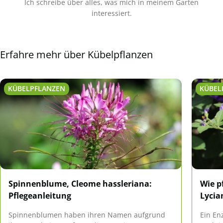
Ich schreibe über alles, was mich in meinem Garten
interessiert.
Erfahre mehr über Kübelpflanzen
KÜBELPFLANZEN
KÜBEL
Spinnenblume, Cleome hassleriana:
Wie p
Pflegeanleitung
Lycia
Spinnenblumen haben ihren Namen aufgrund
Ein En