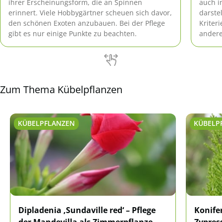
ihrer Erscheinungsform, die an Spinnen
auch i
erinnert. Viele Hobbygärtner scheuen sich davor,
darste
den schönen Exoten anzubauen. Bei der Pflege
Kriter
gibt es nur einige Punkte zu beachten.
andere
Blüten
Zum Thema Kübelpflanzen
KÜBELPFLANZEN
KÜBELP
Dipladenia ‚Sundaville red‘ – Pflege
Konife