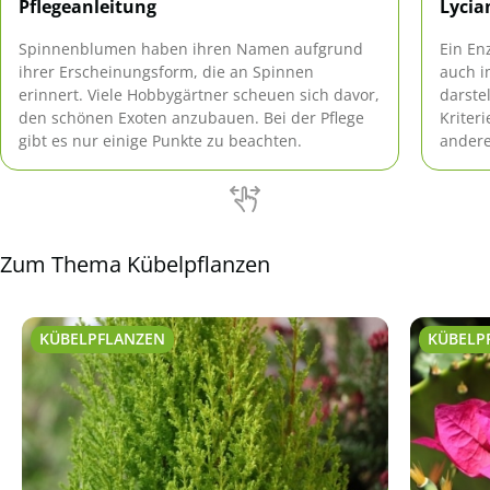
Pflegeanleitung
Lycia
Spinnenblumen haben ihren Namen aufgrund
Ein En
ihrer Erscheinungsform, die an Spinnen
auch i
erinnert. Viele Hobbygärtner scheuen sich davor,
darste
den schönen Exoten anzubauen. Bei der Pflege
Kriter
gibt es nur einige Punkte zu beachten.
andere
Blüten
Zum Thema Kübelpflanzen
KÜBELPFLANZEN
KÜBELP