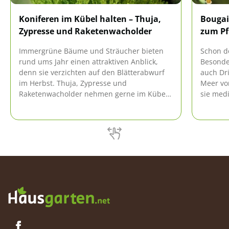
Koniferen im Kübel halten – Thuja,
Bougai
Zypresse und Raketenwacholder
zum Pf
Immergrüne Bäume und Sträucher bieten
Schon d
rund ums Jahr einen attraktiven Anblick,
Besonde
denn sie verzichten auf den Blätterabwurf
auch Dr
im Herbst. Thuja, Zypresse und
Meer von
Raketenwacholder nehmen gerne im Kübel
sie med
Platz, vorausgesetzt, ihre Bedürfnisse
Gärten. 
werden berücksichtigt und sie erhalten die
entfalte
richtige Pflege.