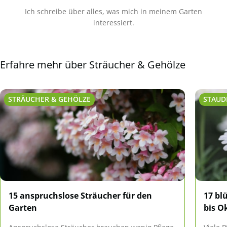
Ich schreibe über alles, was mich in meinem Garten
interessiert.
Erfahre mehr über Sträucher & Gehölze
STRÄUCHER & GEHÖLZE
STAUD
15 anspruchslose Sträucher für den
17 bl
Garten
bis O