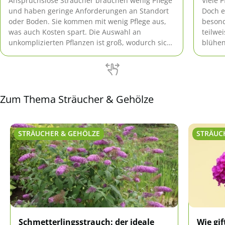
Anspruchslose Sträucher brauchen wenig Pflege
Viele 
und haben geringe Anforderungen an Standort
Doch e
oder Boden. Sie kommen mit wenig Pflege aus,
besond
was auch Kosten spart. Die Auswahl an
teilwe
unkomplizierten Pflanzen ist groß, wodurch sich
blühen
für jeden Garten die passenden Sträucher
finden lassen.
Zum Thema Sträucher & Gehölze
STRÄUCHER & GEHÖLZE
STRÄUC
Schmetterlingsstrauch: der ideale
Wie gif