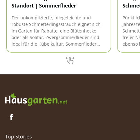
Standort | Sommerflieder
Schmet
Der unkomplizierte, pflegeleichte und
Pünktli
robuste Schmetterlingsstrauch eignet sich
Jahresze
im Garten für Rabatte, eine Blütenhecke
Schmette
oder als Solitär. Zwergsommerflieder sind
freier N
ideal für die Kübelkultur. Sommerflieder
ebenso h
blühen von Juni bis Oktober und sind ein
Gärten u
Magnet für viele Schmetterlinge.
Besorgte
es um d
bestellt
Antwort
Top Stories