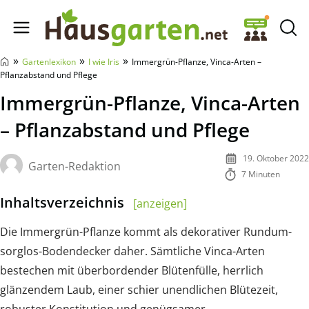
Hausgarten.net
»
»
»
Gartenlexikon
I wie Iris
Immergrün-Pflanze, Vinca-Arten –
Pflanzabstand und Pflege
Immergrün-Pflanze, Vinca-Arten
– Pflanzabstand und Pflege
19. Oktober 2022
Garten-Redaktion
7 Minuten
Inhaltsverzeichnis
[anzeigen]
Die Immergrün-Pflanze kommt als dekorativer Rundum-
sorglos-Bodendecker daher. Sämtliche Vinca-Arten
bestechen mit überbordender Blütenfülle, herrlich
glänzendem Laub, einer schier unendlichen Blütezeit,