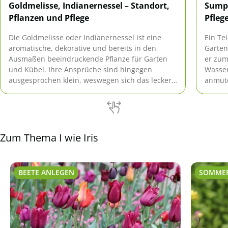
Goldmelisse, Indianernessel – Standort,
Sumpf
Pflanzen und Pflege
Pfleg
Die Goldmelisse oder Indianernessel ist eine
Ein Te
aromatische, dekorative und bereits in den
Garten
Ausmaßen beeindruckende Pflanze für Garten
er zum
und Kübel. Ihre Ansprüche sind hingegen
Wasser
ausgesprochen klein, weswegen sich das leckere
anmute
Gewächs bestens für Anfänger in der
ist di
Pflanzenpflege und all diejenigen eignet, die im
besond
Garten lieber entspannen, als viel Aufwand zu
betreiben.
Zum Thema I wie Iris
BEETE ANLEGEN
SOMME