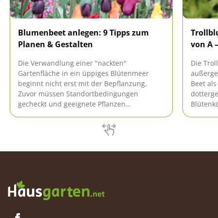
Blumenbeet anlegen: 9 Tipps zum
Trollbl
Planen & Gestalten
von A –
Die Verwandlung einer "nackten"
Die Troll
Gartenfläche in ein üppiges Blütenmeer
außerge
beginnt nicht erst mit der Bepflanzung.
Beet als
Zuvor müssen Standortbedingungen
dotterg
gecheckt und geeignete Pflanzen
Blütenkö
ausgesucht werden. Wer ein besonders
zeigen s
schönes Beet gestalten möchte, darf beim
einen s
Anlegen auch eine Prise Kreativität
einfließen lassen.