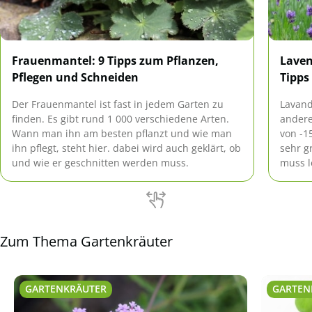
Frauenmantel: 9 Tipps zum Pflanzen,
Laven
Pflegen und Schneiden
Tipps
Der Frauenmantel ist fast in jedem Garten zu
Lavand
finden. Es gibt rund 1 000 verschiedene Arten.
andere
Wann man ihn am besten pflanzt und wie man
von -1
ihn pflegt, steht hier. dabei wird auch geklärt, ob
sehr g
und wie er geschnitten werden muss.
muss l
und er
kalkha
Zum Thema Gartenkräuter
GARTENKRÄUTER
GARTEN