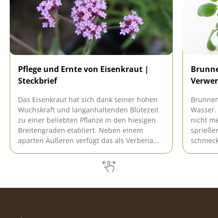
Pflege und Ernte von Eisenkraut |
Brunne
Steckbrief
Verwen
Das Eisenkraut hat sich dank seiner hohen
Brunnen
Wuchskraft und langanhaltenden Blütezeit
Wasser. 
zu einer beliebten Pflanze in den hiesigen
nicht me
Breitengraden etabliert. Neben einem
sprießen
aparten Äußeren verfügt das als Verbena
schmeck
bekannte Gewächs auch über heilende
eigene K
Eigenschaften. Bei Pflege und Standort stellt
Aroma al
dieses gewisse Anforderungen.