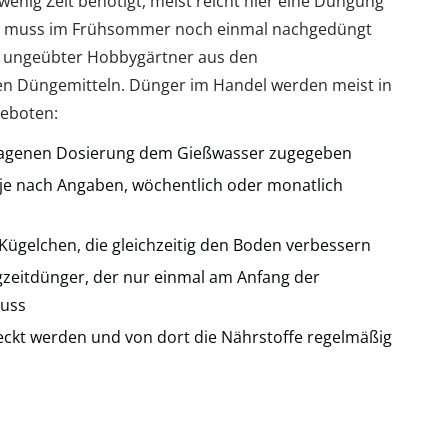
enig Zeit benötigt, meist reicht hier eine Düngung
len muss im Frühsommer noch einmal nachgedüngt
in ungeübter Hobbygärtner aus den
en Düngemitteln. Dünger im Handel werden meist in
eboten:
chlagenen Dosierung dem Gießwasser zugegeben
 je nach Angaben, wöchentlich oder monatlich
 Kügelchen, die gleichzeitig den Boden verbessern
ngzeitdünger, der nur einmal am Anfang der
uss
eckt werden und von dort die Nährstoffe regelmäßig