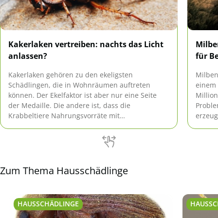
Kakerlaken vertreiben: nachts das Licht
Milbe
anlassen?
für B
Kakerlaken gehören zu den ekeligsten
Milben
Schädlingen, die in Wohnräumen auftreten
einem 
können. Der Ekelfaktor ist aber nur eine Seite
Million
der Medaille. Die andere ist, dass die
Proble
Krabbeltiere Nahrungsvorräte mit
erzeug
Krankheitserregern kontaminieren. Deshalb ist
es unerlässlich, den Insekten den Kampf
anzusagen. Lassen Sich Kakerlaken vertreiben,
indem Sie nachts das Licht anlassen?
Zum Thema Hausschädlinge
HAUSSCHÄDLINGE
HAUSSC