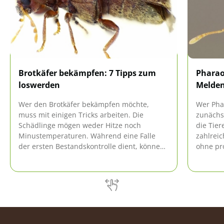
Brotkäfer bekämpfen: 7 Tipps zum
Pharao
loswerden
Melden
Wer den Brotkäfer bekämpfen möchte,
Wer Pha
muss mit einigen Tricks arbeiten. Die
zunächs
Schädlinge mögen weder Hitze noch
die Tier
Minustemperaturen. Während eine Falle
zahlreic
der ersten Bestandskontrolle dient, können
ohne pro
die Insekten direkt mit natürlichen Mitteln
zu werd
beseitigt werden. Vorbeugende
Meldepfl
Maßnahmen verhindern einen erneuten
hier.
Befall.