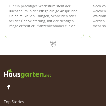
Für ein prächtiges Wachstum stellt der
Noch vo
Buchsbaum in der Pflege einige Ansprüche.
weichen
Ob beim Gießen, Düngen, Schneiden oder
Waldrän
bei der Überwinterung, mit der richtigen
werden.
Pflege erfreut er Pflanzenliebhaber für viele
mehr so 
Jahre. Die professionelle Pflege-Anleitung
stehen 
zeigt, wie es klappt.
Daher so
Palmkät
kultivie
sind hie
Top Stories