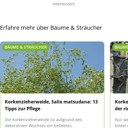
interessiert.
Erfahre mehr über Bäume & Sträucher
BÄUME & STRÄUCHER
BÄUME
Korkenzieherweide, Salix matsudana: 13
Korke
Tipps zur Pflege
der r
Die Korkenzieherweide ist aufgrund des
Nur we
dekorativen Wuchses ein beliebtes
bildet