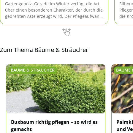
Gartengehölz. Gerade im Winter verfügt die Art
Silhou
über einen besonderen Charakter, der durch die
Pflege
gedrehten Äste erzeugt wird. Der Pflegeaufwand
die Kr
für den Zierbaum hält sich in Grenzen.
Zum Thema Bäume & Sträucher
BÄUME & STRÄUCHER
BÄUME 
Buxbaum richtig pflegen – so wird es
Palmkä
gemacht
und V