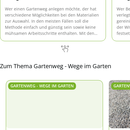
Wer einen Gartenweg anlegen möchte, der hat
Wer Be
verschiedene Möglichkeiten bei den Materialien
verleg
zur Auswahl. In den meisten Fällen soll die
gerein
Methode einfach und günstig sein sowie keine
der Wi
mühsamen Arbeitsschritte enthalten. Mit den
festse
vorgestellten Ideen lässt sich im Garten sogar
Reinig
ein Netz an Wegen ausbauen.
oder d
Zum Thema Gartenweg - Wege im Garten
GARTENWEG - WEGE IM GARTEN
GARTEN