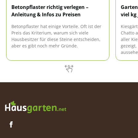
Betonpflaster richtig verlegen –
Gartenk
Anleitung & Infos zu Preisen
viel kg
Betonpflaster hat einige Vorteile. Oft ist der
Kiesgärt
Preis das Kriterium, warum sich viele
Chatto a
Hausbesitzer für diese Steine entscheiden,
aller Ki
aber es gibt noch mehr Gründe.
gezeigt,
aussehen
Heute w
angelegt
zu haben
magere 
bewässe
wo nur 
kann ja 
kombini