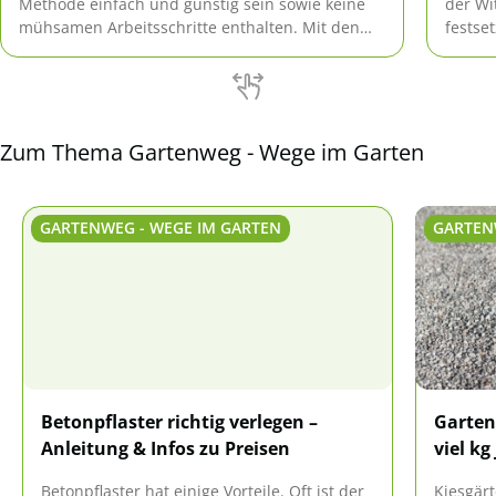
Methode einfach und günstig sein sowie keine
der Wi
mühsamen Arbeitsschritte enthalten. Mit den
festse
vorgestellten Ideen lässt sich im Garten sogar
Reinig
ein Netz an Wegen ausbauen.
oder d
Zum Thema Gartenweg - Wege im Garten
GARTENWEG - WEGE IM GARTEN
GARTEN
Betonpflaster richtig verlegen –
Gartenk
Anleitung & Infos zu Preisen
viel kg
Betonpflaster hat einige Vorteile. Oft ist der
Kiesgärt