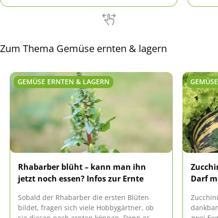
richtig
Zum Thema Gemüse ernten & lagern
GEMÜSE ERNTEN & LAGERN
GEMÜSE
Rhabarber blüht – kann man ihn
Zucchin
jetzt noch essen? Infos zur Ernte
Darf m
Sobald der Rhabarber die ersten Blüten
Zucchini
bildet, fragen sich viele Hobbygärtner, ob
dankbare
sie diesen noch ernten können. Denn es
zwei Exe