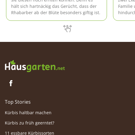
hält sich hartnäckig das Gerücht, dass der
Familie
Rhabarber ab der Blüte besonders giftig ist.
hindurc
Dabei lä
Tricks n
Top Stories
Kürbis haltbar machen
Kürbis zu früh geerntet?
11 essbare Kürbissorten