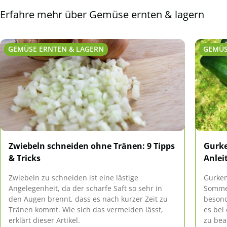
Erfahre mehr über Gemüse ernten & lagern
GEMÜSE ERNTEN & LAGERN
GEMÜS
Zwiebeln schneiden ohne Tränen: 9 Tipps
Gurke
& Tricks
Anlei
Zwiebeln zu schneiden ist eine lästige
Gurken
Angelegenheit, da der scharfe Saft so sehr in
Somme
den Augen brennt, dass es nach kurzer Zeit zu
besond
Tränen kommt. Wie sich das vermeiden lässt,
es bei
erklärt dieser Artikel.
zu bea