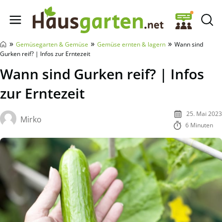
Hausgarten.net
»
»
»
Gemüsegarten & Gemüse
Gemüse ernten & lagern
Wann sind
Gurken reif? | Infos zur Erntezeit
Wann sind Gurken reif? | Infos
zur Erntezeit
25. Mai 2023
Mirko
6 Minuten