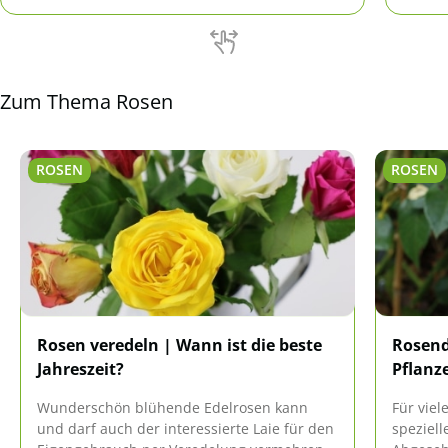
Rosen passt.
herstel
Zum Thema Rosen
ROSEN
ROSEN
Rosen veredeln | Wann ist die beste
Rosend
Jahreszeit?
Pflanz
Wunderschön blühende Edelrosen kann
Für viel
und darf auch der interessierte Laie für den
speziel