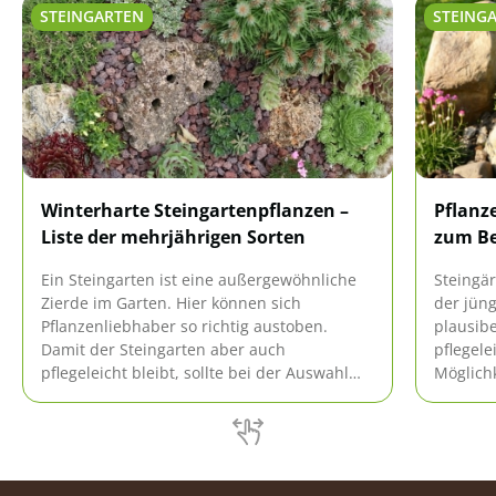
STEINGARTEN
STEING
Winterharte Steingartenpflanzen –
Pflanze
Liste der mehrjährigen Sorten
zum Be
Ein Steingarten ist eine außergewöhnliche
Steingär
Zierde im Garten. Hier können sich
der jüng
Pflanzenliebhaber so richtig austoben.
plausibe
Damit der Steingarten aber auch
pflegele
pflegeleicht bleibt, sollte bei der Auswahl
Möglichk
ein ganz besonderes Augenmerk auf die
Allen, d
richtige Bepflanzung gelegt werden.
beschäft
Besonders pflegeleicht sind winterharte
Überblic
Steingartenpflanzen.