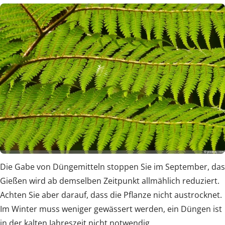
Die Gabe von Düngemitteln stoppen Sie im September, das
Gießen wird ab demselben Zeitpunkt allmählich reduziert.
Achten Sie aber darauf, dass die Pflanze nicht austrocknet.
Im Winter muss weniger gewässert werden, ein Düngen ist
in der kalten Jahreszeit nicht notwendig.