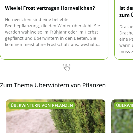
Wieviel Frost vertragen Hornveilchen?
Ist d
zum 
Hornveilchen sind eine beliebte
Beetbepflanzung, die den Winter übersteht. Sie
Dracae
werden wahlweise im Frühjahr oder im Herbst
Drache
gepflanzt und überwintern in den Beeten. Sie
eine P
kommen meist ohne Frostschutz aus, weshalb
warm u
sie auch gerne als pflegeleichte Bepflanzung für
muss z
Gräber verwendet werden.
Tipps 
Zum Thema Überwintern von Pflanzen
ÜBERWINTERN VON PFLANZEN
ÜBERWI