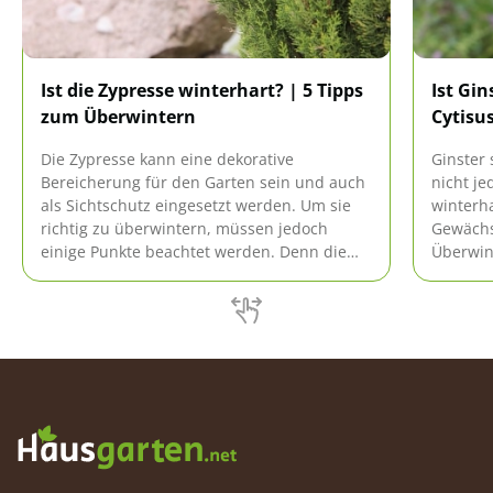
Ist die Zypresse winterhart? | 5 Tipps
Ist Gin
zum Überwintern
Cytisu
Die Zypresse kann eine dekorative
Ginster 
Bereicherung für den Garten sein und auch
nicht je
als Sichtschutz eingesetzt werden. Um sie
winterh
richtig zu überwintern, müssen jedoch
Gewächs 
einige Punkte beachtet werden. Denn die
Überwint
mediterranen Gewächse sind nur unter den
unsere 
passenden Bedingungen winterhart.