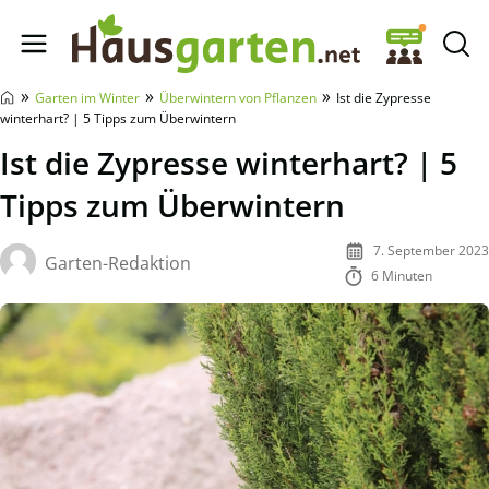
Hausgarten.net
»
»
»
Garten im Winter
Überwintern von Pflanzen
Ist die Zypresse
winterhart? | 5 Tipps zum Überwintern
Ist die Zypresse winterhart? | 5
Tipps zum Überwintern
7. September 2023
Garten-Redaktion
6 Minuten