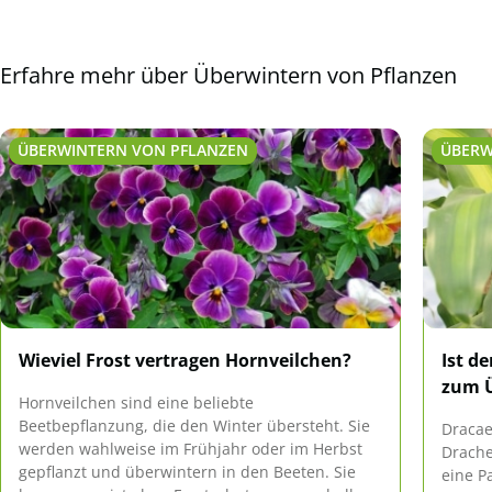
Erfahre mehr über Überwintern von Pflanzen
ÜBERWINTERN VON PFLANZEN
ÜBERW
Wieviel Frost vertragen Hornveilchen?
Ist d
zum 
Hornveilchen sind eine beliebte
Beetbepflanzung, die den Winter übersteht. Sie
Dracae
werden wahlweise im Frühjahr oder im Herbst
Drache
gepflanzt und überwintern in den Beeten. Sie
eine P