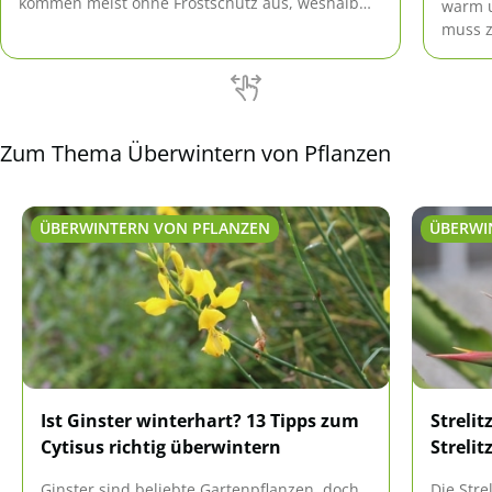
kommen meist ohne Frostschutz aus, weshalb
warm u
sie auch gerne als pflegeleichte Bepflanzung für
muss z
Gräber verwendet werden.
Tipps 
Zum Thema Überwintern von Pflanzen
ÜBERWINTERN VON PFLANZEN
ÜBERWI
Ist Ginster winterhart? 13 Tipps zum
Strelit
Cytisus richtig überwintern
Strelit
Ginster sind beliebte Gartenpflanzen, doch
Die Stre