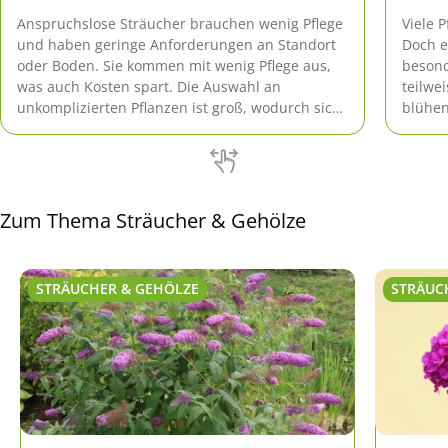
Anspruchslose Sträucher brauchen wenig Pflege
Viele 
und haben geringe Anforderungen an Standort
Doch e
oder Boden. Sie kommen mit wenig Pflege aus,
besond
was auch Kosten spart. Die Auswahl an
teilwe
unkomplizierten Pflanzen ist groß, wodurch sich
blühen
für jeden Garten die passenden Sträucher
finden lassen.
Zum Thema Sträucher & Gehölze
STRÄUCHER & GEHÖLZE
STRÄUC