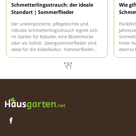
Schmetterlingsstrauch: der ideale
Wie gif
Standort | Sommerflieder
Schmet
Der unkomplizierte, pflegeleichte und
Pünktli
robuste Schmetterlingsstrauch eignet sich
Jahresze
im Garten für Rabatte, eine Blütenhecke
Schmette
oder als Solitär. Zwergsommerflieder sind
freier N
ideal für die Kübelkultur. Sommerflieder
ebenso h
blühen von Juni bis Oktober und sind ein
Gärten u
Magnet für viele Schmetterlinge.
Besorgte
es um d
bestellt
Antwort