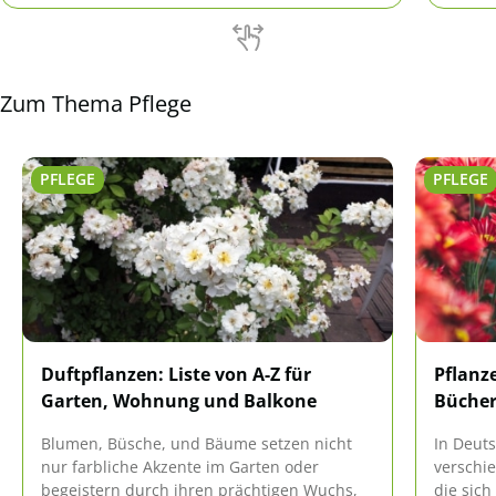
wie gut die Gewächse den Transport
sind, 
überstehen.
Zum Thema Pflege
PFLEGE
PFLEGE
Duftpflanzen: Liste von A-Z für
Pflanz
Garten, Wohnung und Balkone
Bücher
Blumen, Büsche, und Bäume setzen nicht
In Deut
nur farbliche Akzente im Garten oder
verschi
begeistern durch ihren prächtigen Wuchs,
die sich