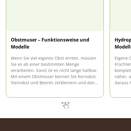
Obstmuser – Funktionsweise und
Hydrop
Modelle
Modell
Wenn Sie viel eigenes Obst ernten, müssen
Eigene 
Sie es ab einer bestimmten Menge
Früchte
verarbeiten. Sonst ist es nicht lange haltbar.
komplett
Mit einem Obstmuser können Sie Kernobst,
näher, a
Steinobst und Beeren zerkleinern und dann
daraus h
auf verschiedene Weise verarbeiten.
eine Hyd