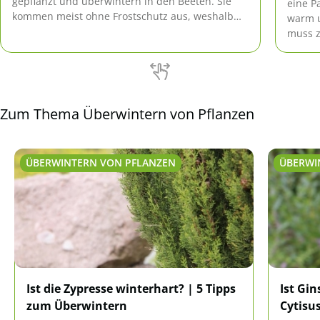
gepflanzt und überwintern in den Beeten. Sie
eine P
kommen meist ohne Frostschutz aus, weshalb
warm u
sie auch gerne als pflegeleichte Bepflanzung für
muss z
Gräber verwendet werden.
Tipps 
Zum Thema Überwintern von Pflanzen
ÜBERWINTERN VON PFLANZEN
ÜBERWI
Ist die Zypresse winterhart? | 5 Tipps
Ist Gin
zum Überwintern
Cytisu