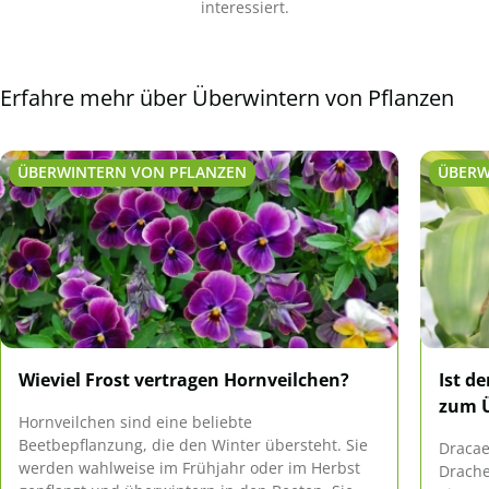
interessiert.
Erfahre mehr über Überwintern von Pflanzen
ÜBERWINTERN VON PFLANZEN
ÜBERW
Wieviel Frost vertragen Hornveilchen?
Ist d
zum 
Hornveilchen sind eine beliebte
Beetbepflanzung, die den Winter übersteht. Sie
Dracae
werden wahlweise im Frühjahr oder im Herbst
Drache