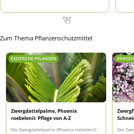
Pilzes an erster Stelle. Hier erfahren Sie, welche
natürl
Mittel Ihnen im Kampf gegen den weißlichen bis
gräulichen Belag helfen.
Zum Thema Pflanzenschutzmittel
EXOTISCHE PFLANZEN
ZIERGE
Zwergdattelpalme, Phoenix
Zwergfl
roebelenii: Pflege von A-Z
Schnei
Die Zwergdattelpalme (Phoenix roebelenii)
Der Zwer