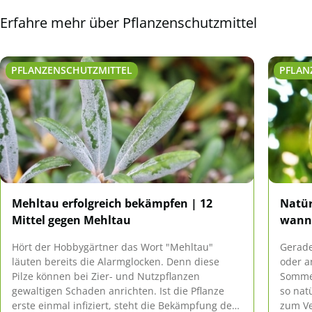
Erfahre mehr über Pflanzenschutzmittel
PFLANZENSCHUTZMITTEL
PFLAN
Mehltau erfolgreich bekämpfen | 12
Natür
Mittel gegen Mehltau
wann 
Hört der Hobbygärtner das Wort "Mehltau"
Gerad
läuten bereits die Alarmglocken. Denn diese
oder a
Pilze können bei Zier- und Nutzpflanzen
Sommer
gewaltigen Schaden anrichten. Ist die Pflanze
so nat
erste einmal infiziert, steht die Bekämpfung des
zum Ve