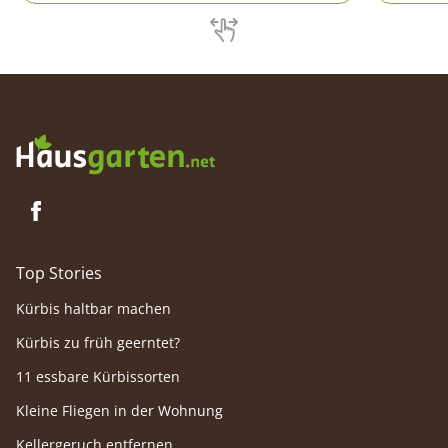
ihrem El
beachte
Top Stories
Kürbis haltbar machen
Kürbis zu früh geerntet?
11 essbare Kürbissorten
Kleine Fliegen in der Wohnung
Kellergeruch entfernen