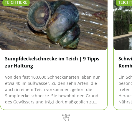
TEICHTIERE
TEICHT
Sumpfdeckelschnecke im Teich | 9 Tipps
Schwi
zur Haltung
Komb
Von den fast 100.000 Schneckenarten leben nur
Ein Sc
etwa 40 im Süßwasser. Zu den zehn Arten, die
besond
auch in einem Teich vorkommen, gehört die
treten
Sumpfdeckelschnecke. Sie bewohnt den Grund
Heraus
des Gewässers und trägt dort maßgeblich zu
Nährst
seiner Reinigung bei.
erhöht
umfass
jedoch