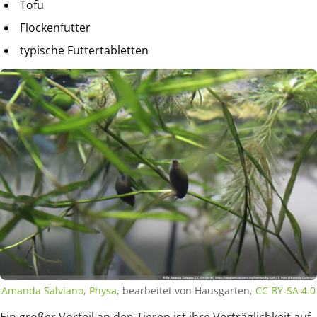
Tofu
Flockenfutter
typische Futtertabletten
Amanda Salviano
,
Physa
, bearbeitet von Hausgarten,
CC BY-SA 4.0
Ein großer Vorteil an den Tieren ist ihre Verträglichkeit auf