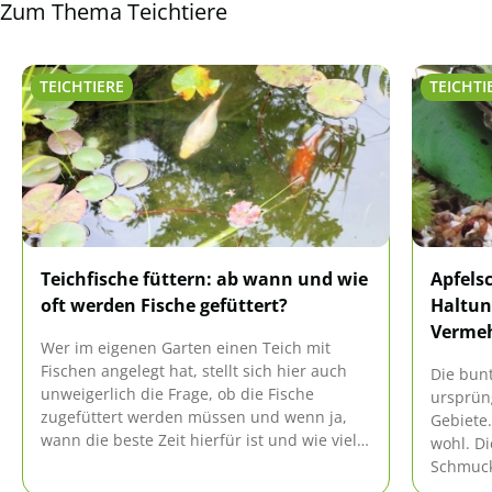
Zum Thema Teichtiere
TEICHTIERE
TEICHTI
Teichfische füttern: ab wann und wie
Apfels
oft werden Fische gefüttert?
Haltun
Verme
Wer im eigenen Garten einen Teich mit
Fischen angelegt hat, stellt sich hier auch
Die bun
unweigerlich die Frage, ob die Fische
ursprün
zugefüttert werden müssen und wenn ja,
Gebiete.
wann die beste Zeit hierfür ist und wie viel
wohl. Di
Futter gegeben werden sollte.
Schmuck
und über