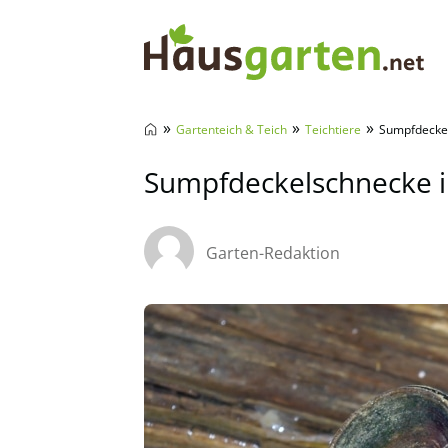
Hausgarten.net
»
»
»
Gartenteich & Teich
Teichtiere
Sumpfdeckel
Sumpfdeckelschnecke im
Garten-Redaktion