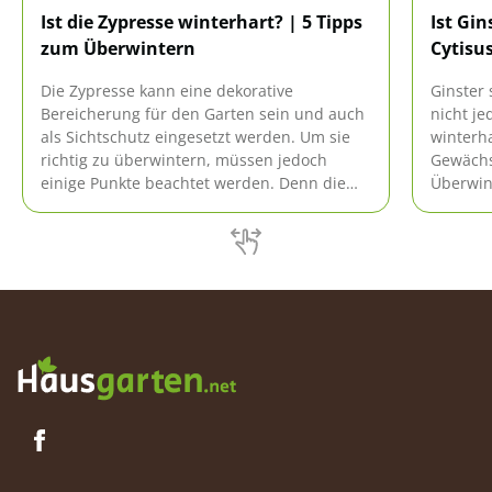
Ist die Zypresse winterhart? | 5 Tipps
Ist Gin
zum Überwintern
Cytisu
Die Zypresse kann eine dekorative
Ginster 
Bereicherung für den Garten sein und auch
nicht je
als Sichtschutz eingesetzt werden. Um sie
winterh
richtig zu überwintern, müssen jedoch
Gewächs 
einige Punkte beachtet werden. Denn die
Überwint
mediterranen Gewächse sind nur unter den
unsere 
passenden Bedingungen winterhart.