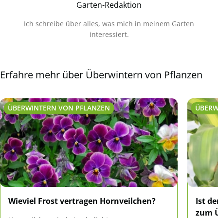
Garten-Redaktion
Ich schreibe über alles, was mich in meinem Garten
interessiert.
Erfahre mehr über Überwintern von Pflanzen
ÜBERWINTERN VON PFLANZEN
ÜBERW
Wieviel Frost vertragen Hornveilchen?
Ist d
zum 