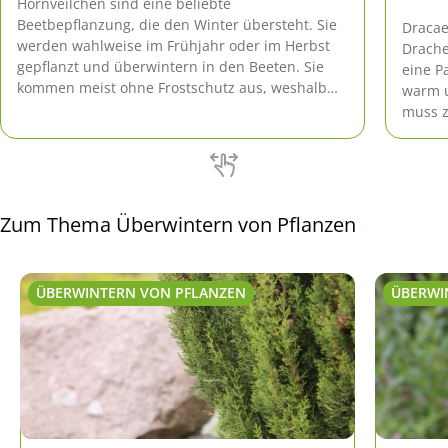
Hornveilchen sind eine beliebte
Beetbepflanzung, die den Winter übersteht. Sie
Dracae
werden wahlweise im Frühjahr oder im Herbst
Drache
gepflanzt und überwintern in den Beeten. Sie
eine P
kommen meist ohne Frostschutz aus, weshalb
warm u
sie auch gerne als pflegeleichte Bepflanzung für
muss z
Gräber verwendet werden.
Tipps 
Zum Thema Überwintern von Pflanzen
ÜBERWINTERN VON PFLANZEN
ÜBERWI