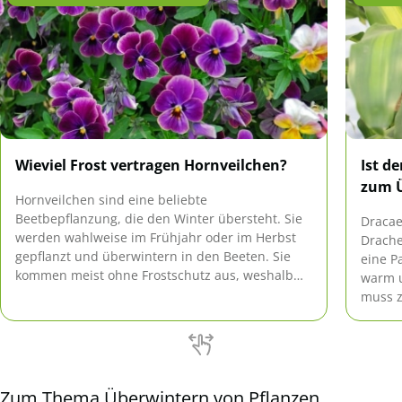
Wieviel Frost vertragen Hornveilchen?
Ist d
zum 
Hornveilchen sind eine beliebte
Beetbepflanzung, die den Winter übersteht. Sie
Dracae
werden wahlweise im Frühjahr oder im Herbst
Drache
gepflanzt und überwintern in den Beeten. Sie
eine P
kommen meist ohne Frostschutz aus, weshalb
warm u
sie auch gerne als pflegeleichte Bepflanzung für
muss z
Gräber verwendet werden.
Tipps 
Zum Thema Überwintern von Pflanzen