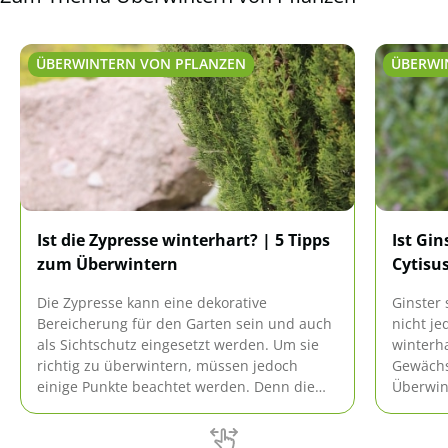
ÜBERWINTERN VON PFLANZEN
ÜBERWI
Ist die Zypresse winterhart? | 5 Tipps
Ist Gin
zum Überwintern
Cytisu
Die Zypresse kann eine dekorative
Ginster 
Bereicherung für den Garten sein und auch
nicht je
als Sichtschutz eingesetzt werden. Um sie
winterh
richtig zu überwintern, müssen jedoch
Gewächs 
einige Punkte beachtet werden. Denn die
Überwint
mediterranen Gewächse sind nur unter den
unsere 
passenden Bedingungen winterhart.