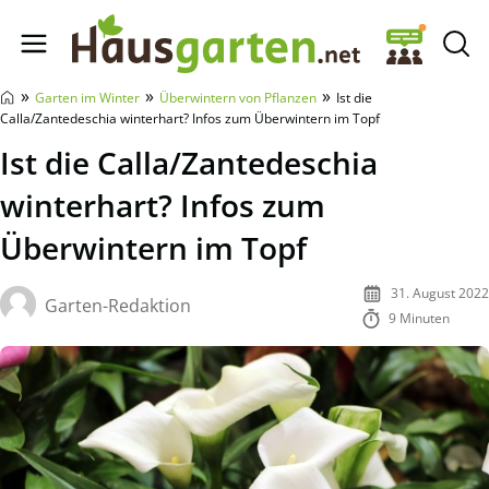
Hausgarten.net
»
»
»
Garten im Winter
Überwintern von Pflanzen
Ist die
Calla/Zantedeschia winterhart? Infos zum Überwintern im Topf
Ist die Calla/Zantedeschia
winterhart? Infos zum
Überwintern im Topf
31. August 2022
Garten-Redaktion
9 Minuten