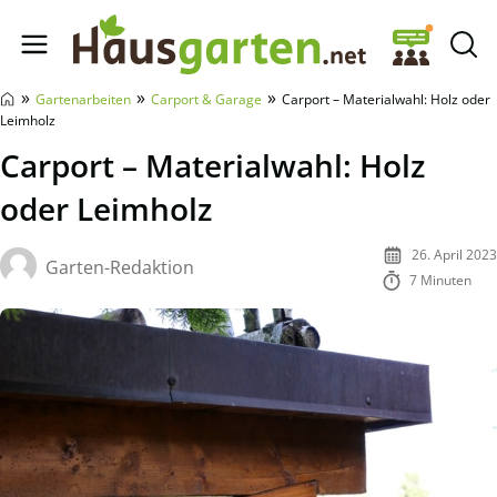
Hausgarten.net
»
»
»
Gartenarbeiten
Carport & Garage
Carport – Materialwahl: Holz oder
Leimholz
Carport – Materialwahl: Holz
oder Leimholz
26. April 2023
Garten-Redaktion
7 Minuten