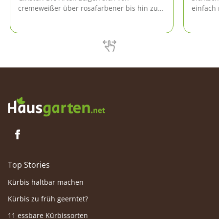
cremeweißer über rosafarbener bis hin zu
einfach 
roter oder orangebrauner Blüte. Diese
bunte Bl
können auch sehr gut in die Vase gestellt
kultivie
werden.
Sortenvi
Abwechs
Top Stories
Kürbis haltbar machen
Kürbis zu früh geerntet?
11 essbare Kürbissorten