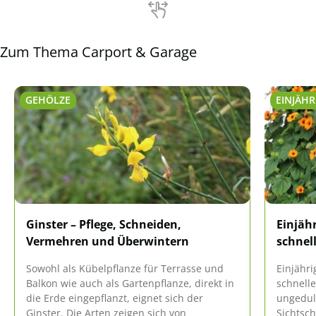
nach Material des Garagentors.
Zum Thema Carport & Garage
GEHÖLZE
EINJÄHR
Ginster – Pflege, Schneiden,
Einjähr
Vermehren und Überwintern
schnel
Sowohl als Kübelpflanze für Terrasse und
Einjähri
Balkon wie auch als Gartenpflanze, direkt in
schnell
die Erde eingepflanzt, eignet sich der
ungedul
Ginster. Die Arten zeigen sich von
Sichtsch