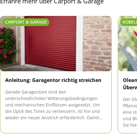
Erfahre mehr über Carport & Garage
CARPORT & GARAGE
KÜBEL
Anleitung: Garagentor richtig streichen
Olean
Über
Gerade Garagentore sind den
unterschiedlichsten Witterungsbedingungen
Der Ol
und mechanischen Einflüssen ausgesetzt. Um
Pflanz
die Optik des Tores zu verbessern, ist hin und
eine st
wieder ein neuer Anstrich erforderlich. Damit
und Bl
dieser auch gelingt, gibt es im Hinblick auf das
Sie hie
Material bereits einiges zu beachten. Denn die
Vor- und Streicharbeiten unterscheiden sich je