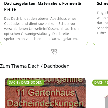
Dachziegelarten: Materialien, Formen &
Schne
Preise
Flugsc
wenn S
Das Dach bildet den oberen Abschluss eines
darunt
Gebäudes und dient sowohl zum Schutz vor
Schäde
verschiedenen Umwelteinflüssen, als auch der
Lufträ
optischen Gesamtgestaltung. Das breite
Entgeg
Spektrum an verschiedenen Dachziegelarten
inform
bietet eine Lösung für jeden Anspruch und
Geschmack.
Zum Thema Dach / Dachboden
DACH / DACHBODEN
DACH /