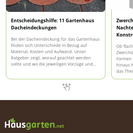
Entscheidungshilfe: 11 Gartenhaus
Zwerch
Dacheindeckungen
Nachte
Konstr
Bei der Dacheindeckung für das Gartenhaus
finden sich Unterschiede in Bezug auf
Ob flach
Material, Kosten und Aufwand. Unser
Zwerchd
Ratgeber zeigt, worauf geachtet werden
Formen 
sollte und wo die jeweiligen Vorzüge und
hinaus 
Nachteile liegen. Dadurch erhalten Sie eine
das The
Entscheidungshilfe für das
Ergänzu
Gartenhausdach.