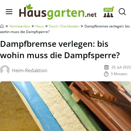
Hausgarten.net
»
»
»
»
Heimwerken
Haus
Dach / Dachboden
Dampfbremse verlegen: bis
wohin muss die Dampfsperre?
Dampfbremse verlegen: bis
wohin muss die Dampfsperre?
20. Juli 2022
Heim-Redaktion
5 Minuten