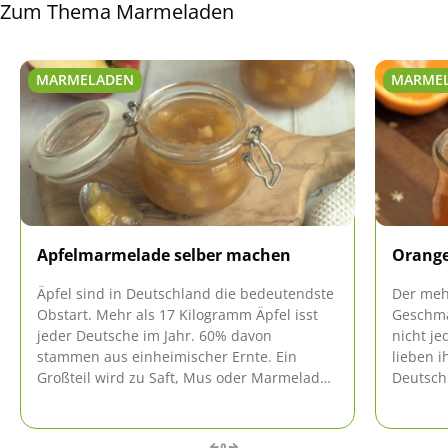
Zum Thema Marmeladen
MARMELADEN
MARME
Apfelmarmelade selber machen
Orang
Äpfel sind in Deutschland die bedeutendste
Der meh
Obstart. Mehr als 17 Kilogramm Äpfel isst
Geschma
jeder Deutsche im Jahr. 60% davon
nicht j
stammen aus einheimischer Ernte. Ein
lieben 
Großteil wird zu Saft, Mus oder Marmelade
Deutsch
verarbeitet. Wie das geht, erfahren Sie hier.
Fans.