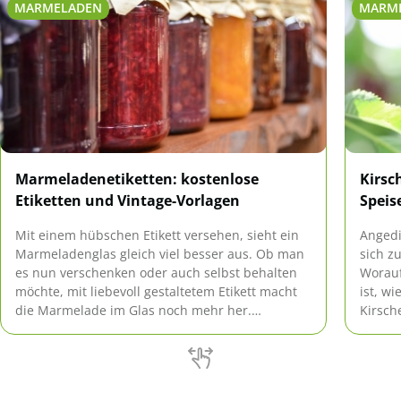
MARMELADEN
MARM
Marmeladenetiketten: kostenlose
Kirsc
Etiketten und Vintage-Vorlagen
Speis
Mit einem hübschen Etikett versehen, sieht ein
Angedi
Marmeladenglas gleich viel besser aus. Ob man
sich z
es nun verschenken oder auch selbst behalten
Worauf
möchte, mit liebevoll gestaltetem Etikett macht
ist, w
die Marmelade im Glas noch mehr her.
Kirsch
Gleichzeit weiß man, was in dem Gefäß drin ist
Expert
und wann es eingekocht wurde. So etwas ist
auch enorm wichtig.