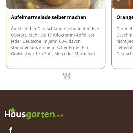
Apfelmarmelade selber machen
Orang
Äpfel sind in Deutschland die bedeutendste
Der meh
Obstart. Mehr als 17 Kilogramm Äpfel isst
Geschma
jeder Deutsche im Jahr. 60% davon
nicht j
stammen aus einheimischer Ernte. Ein
lieben 
Großteil wird zu Saft, Mus oder Marmelade
Deutsch
verarbeitet. Wie das geht, erfahren Sie hier.
Fans.