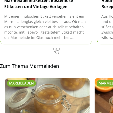
Marmeladenetiketten: kostenlose
Holu
Etiketten und Vintage-Vorlagen
Rezep
Mit einem hübschen Etikett versehen, sieht ein
Aus Ho
Marmeladenglas gleich viel besser aus. Ob man
und de
es nun verschenken oder auch selbst behalten
süßer 
möchte, mit liebevoll gestaltetem Etikett macht
Zwisch
die Marmelade im Glas noch mehr her.
wild w
Gleichzeit weiß man, was in dem Gefäß drin ist
die He
und wann es eingekocht wurde. So etwas ist
besond
auch enorm wichtig.
Zum Thema Marmeladen
MARMELADEN
MARME