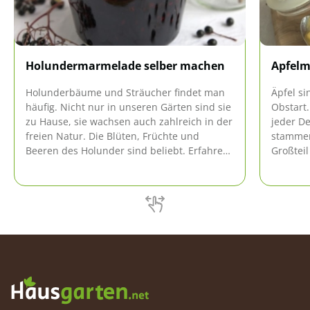
Holundermarmelade selber machen
Apfelm
Holunderbäume und Sträucher findet man
Äpfel s
häufig. Nicht nur in unseren Gärten sind sie
Obstart.
zu Hause, sie wachsen auch zahlreich in der
jeder D
freien Natur. Die Blüten, Früchte und
stammen
Beeren des Holunder sind beliebt. Erfahren
Großtei
Sie mehr über die Verwertung.
verarbei