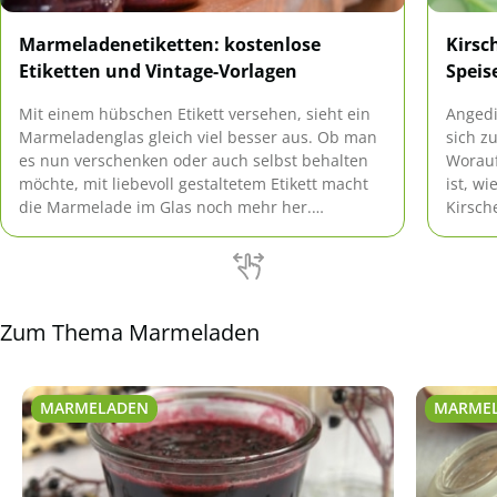
Marmeladenetiketten: kostenlose
Kirsc
Etiketten und Vintage-Vorlagen
Speis
Mit einem hübschen Etikett versehen, sieht ein
Angedi
Marmeladenglas gleich viel besser aus. Ob man
sich z
es nun verschenken oder auch selbst behalten
Worauf
möchte, mit liebevoll gestaltetem Etikett macht
ist, w
die Marmelade im Glas noch mehr her.
Kirsch
Gleichzeit weiß man, was in dem Gefäß drin ist
Expert
und wann es eingekocht wurde. So etwas ist
auch enorm wichtig.
Zum Thema Marmeladen
MARMELADEN
MARME