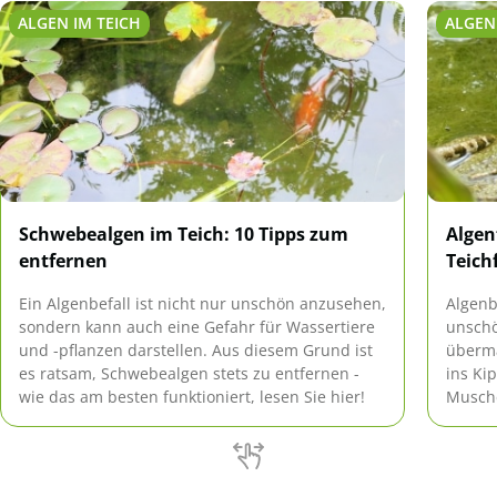
ALGEN IM TEICH
ALGEN
Schwebealgen im Teich: 10 Tipps zum
Algen
entfernen
Teich
Ein Algenbefall ist nicht nur unschön anzusehen,
Algenb
sondern kann auch eine Gefahr für Wassertiere
unschö
und -pflanzen darstellen. Aus diesem Grund ist
überm
es ratsam, Schwebealgen stets zu entfernen -
ins Ki
wie das am besten funktioniert, lesen Sie hier!
Musche
gegen 
in dies