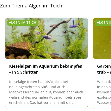
Zum Thema Algen im Teich
ALGEN IM TEICH
ALGEN I
Kieselalgen im Aquarium bekämpfen
Garten
– in 5 Schritten
trüb –
Kieselalge treten hauptsächlich bei
Wenn das
neueingerichteten Süß- und auch
in den a
Meerwasseraquarien auf, können aber auch
kleinen
während des normalen Aquariumbetriebes
explosi
erscheinen. Das hat vor allem mit der
Wasser 
anfangs herrschenden hohen
trüben B