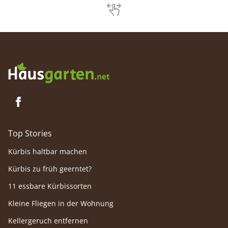
Konzentrationen von Silikaten zu tun.
starke 
öfter vo
Top Stories
Kürbis haltbar machen
Kürbis zu früh geerntet?
11 essbare Kürbissorten
Kleine Fliegen in der Wohnung
Kellergeruch entfernen