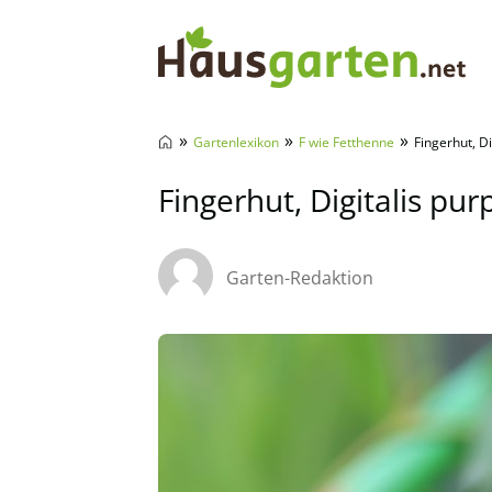
Hausgarten.net
»
»
»
Gartenlexikon
F wie Fetthenne
Fingerhut, Di
Fingerhut, Digitalis pur
Garten-Redaktion