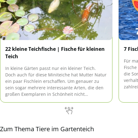
22 kleine Teichfische | Fische für kleinen
7 Fis
Teich
Für ma
Fische
In kleine Gärten passt nur ein kleiner Teich.
die Sor
Doch auch für diese Miniteiche hat Mutter Natur
verhal
ein paar Fischlein erschaffen. Um genauer zu
zahlre
sein sogar mehrere interessante Arten, die den
Wie de
großen Exemplaren in Schönheit nicht
welche
nachstehen. Doch staunen Sie selbst!
Falle z
Zum Thema Tiere im Gartenteich