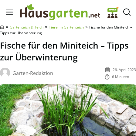
Hausgarten.net
»
»
»
Gartenteich & Teich
Tiere im Gartenteich
Fische für den Miniteich –
Tipps zur Überwinterung
Fische für den Miniteich – Tipps
zur Überwinterung
26. April 2023
Garten-Redaktion
6 Minuten