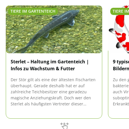
TIERE IM GARTENTEICH
TIERE I
Sterlet – Haltung im Gartenteich |
9 typi
Infos zu Wachstum & Futter
Bilder
Der Stör gilt als eine der ältesten Fischarten
Zu den 
überhaupt. Gerade deshalb hat er auf
bakterie
zahlreiche Teichbesitzer eine geradezu
auch Vir
magische Anziehungskraft. Doch wer den
subopti
Sterlet als häufigsten Vertreter dieser
Erkrankt
lebenden Fossilien im eigenen Gewässer
behande
ansiedeln will, sollte einige Dinge beachten.