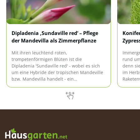
Dipladenia ‚Sundaville red‘ – Pflege
Konife
der Mandevilla als Zimmerpflanze
Zypres
Mit ihren leuchtend roten,
Immergr
trompetenförmigen Blüten ist die
rund ums
Dipladenia 'Sundaville red' - wobei es sich
denn sie
um eine Hybride der tropischen Mandeville
im Herbs
bzw. Mandevilla handelt - ein
Raketen
wunderschöner Hingucker auf dem Balkon
Platz, v
oder der Terrasse. Allerdings lässt sich die
werden b
Kletterpflanze auch leicht im Wohnzimmer
richtige 
pflegen.