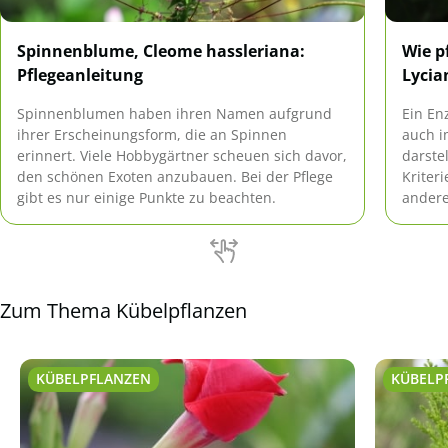
Spinnenblume, Cleome hassleriana:
Wie p
Pflegeanleitung
Lycia
Spinnenblumen haben ihren Namen aufgrund
Ein En
ihrer Erscheinungsform, die an Spinnen
auch i
erinnert. Viele Hobbygärtner scheuen sich davor,
darste
den schönen Exoten anzubauen. Bei der Pflege
Kriter
gibt es nur einige Punkte zu beachten.
andere
Blüten
Zum Thema Kübelpflanzen
KÜBELPFLANZEN
KÜBELP