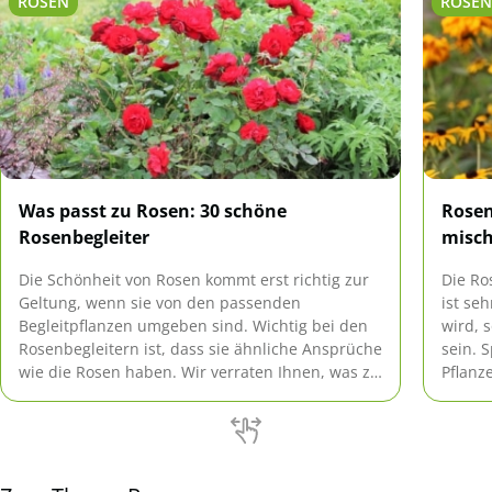
ROSEN
ROSE
Was passt zu Rosen: 30 schöne
Rosen
Rosenbegleiter
misc
Die Schönheit von Rosen kommt erst richtig zur
Die Ro
Geltung, wenn sie von den passenden
ist se
Begleitpflanzen umgeben sind. Wichtig bei den
wird, 
Rosenbegleitern ist, dass sie ähnliche Ansprüche
sein. 
wie die Rosen haben. Wir verraten Ihnen, was zu
Pflanz
Rosen passt.
herstel