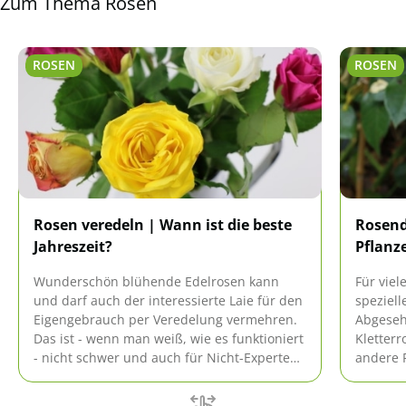
Zum Thema Rosen
ROSEN
ROSEN
Rosen veredeln | Wann ist die beste
Rosend
Jahreszeit?
Pflanz
Wunderschön blühende Edelrosen kann
Für viel
und darf auch der interessierte Laie für den
speziel
Eigengebrauch per Veredelung vermehren.
Abgeseh
Das ist - wenn man weiß, wie es funktioniert
Kletter
- nicht schwer und auch für Nicht-Experten
andere 
schnell zu erlernen. Hier erläutern wir
das sind
Ihnen, worauf Sie achten müssen.
Ratgebe