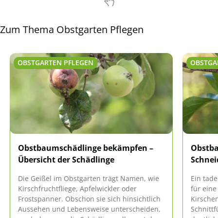
Zum Thema Obstgarten Pflegen
OBSTGARTEN PFLEGEN
OBSTGA
Obstbaumschädlinge bekämpfen –
Obstba
Übersicht der Schädlinge
Schne
Die Geißel im Obstgarten trägt Namen, wie
Ein tade
Kirschfruchtfliege, Apfelwickler oder
für eine
Frostspanner. Obschon sie sich hinsichtlich
Kirschen
Aussehen und Lebensweise unterscheiden,
Schnittf