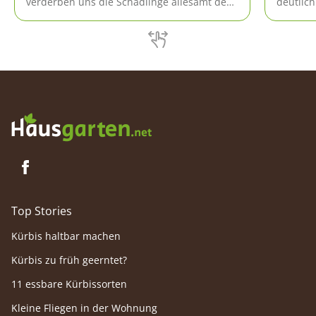
verderben uns die Schädlinge allesamt den
deutlich
Appetit auf frisches Obst aus eigener Ernte.
Dieser L
Diese Übersicht umschreibt alle wichtigen
Grundla
Obstbaumschädlinge und gibt Tipps für die
Obstbäu
Bekämpfung.
es an H
Top Stories
Kürbis haltbar machen
Kürbis zu früh geerntet?
11 essbare Kürbissorten
Kleine Fliegen in der Wohnung