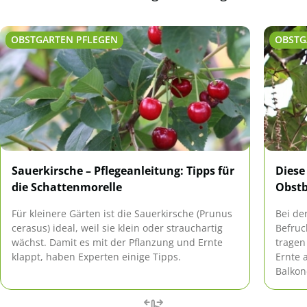
OBSTGARTEN PFLEGEN
OBSTG
Sauerkirsche – Pflegeanleitung: Tipps für
Diese
die Schattenmorelle
Obst
Für kleinere Gärten ist die Sauerkirsche (Prunus
Bei de
cerasus) ideal, weil sie klein oder strauchartig
Befruc
wächst. Damit es mit der Pflanzung und Ernte
tragen
klappt, haben Experten einige Tipps.
Ernte 
Balkon
geeigne
Selbst