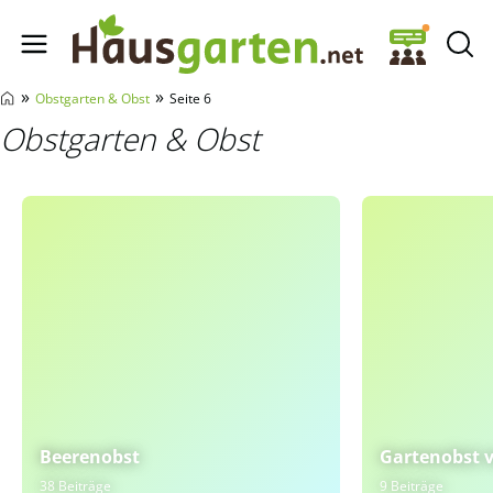
Hausgarten.net
»
»
Obstgarten & Obst
Seite 6
Obstgarten & Obst
Beerenobst
Gartenobst v
38 Beiträge
9 Beiträge